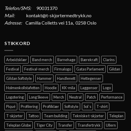
Telefon/SMS:
90031370
Mail:
kontakt@t-skjortermedtrykk.no
Adresse:
Camilla Colletts vei 11a, 0258 Oslo
STIKKORD
Arbeidsklær
Band merch
Barnehage
Bærekraft
Clarins
Festival
Festival-merch
Firmalogo
Gatas Parlament
Gildan
Gildan Softstyle
Hammer
Handlenett
Hettegenser
Holmenkollstafetten
Hoodie
KK-mila
Laggenser
Logo
Logotering
Long Sleeve
Merch
Neutral
Patch
Performance
Piqué
Profilering
Profilklær
Softstyle
Sol`s
T-shirt
T-skjorter
Tattoo
Team building
Tekniske t-skjorter
Teleplan
Teleplan Globe
Tiger City
Transfer
Transfertrykk
Ullern