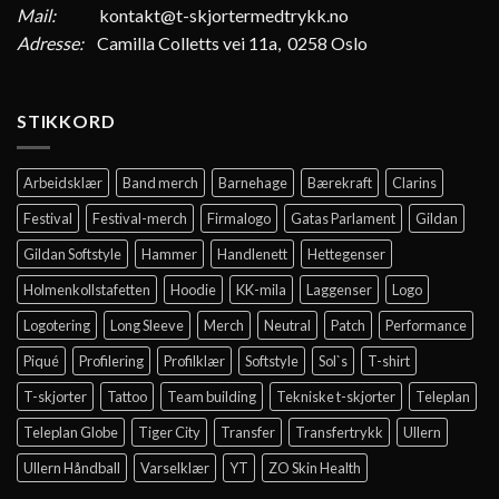
Mail:
kontakt@t-skjortermedtrykk.no
Adresse:
Camilla Colletts vei 11a, 0258 Oslo
STIKKORD
Arbeidsklær
Band merch
Barnehage
Bærekraft
Clarins
Festival
Festival-merch
Firmalogo
Gatas Parlament
Gildan
Gildan Softstyle
Hammer
Handlenett
Hettegenser
Holmenkollstafetten
Hoodie
KK-mila
Laggenser
Logo
Logotering
Long Sleeve
Merch
Neutral
Patch
Performance
Piqué
Profilering
Profilklær
Softstyle
Sol`s
T-shirt
T-skjorter
Tattoo
Team building
Tekniske t-skjorter
Teleplan
Teleplan Globe
Tiger City
Transfer
Transfertrykk
Ullern
Ullern Håndball
Varselklær
YT
ZO Skin Health