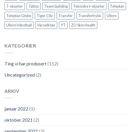
T-skjorter
Tattoo
Team building
Tekniske t-skjorter
Teleplan
Teleplan Globe
Tiger City
Transfer
Transfertrykk
Ullern
Ullern Håndball
Varselklær
YT
ZO Skin Health
KATEGORIER
Ting vi har produsert
(112)
Uncategorized
(2)
ARKIV
januar 2022
(1)
oktober 2021
(2)
september 2021
(2)