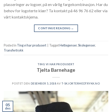
plasseringer av logoer, på en vårlig fargekombinasjon. Har du
behov for logoterte klær? Ta kontakt på 46 96 76 62 eller via
vårt kontaktskjema.
CONTINUE READING
→
Posted in
Ting vi har produsert
|
Tagget
Hettegenser
,
Skolegenser
,
Transfertrykk
TING VI HAR PRODUSERT
Tjelta Barnehage
POSTET DEN
DESEMBER 5, 2018
AV
T-SKJORTERMEDTRYKK.NO
05
des