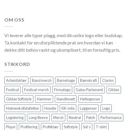
OM OSS
Vi leverer alle typer plagg, med din unike logo eller budskap.
Ta kontakt for en uforpliktende prat om hvordan vi kan
dekke ditt behov raskt og ukomplisert, til en fornuftig pris.
STIKKORD
Arbeidsklær
Band merch
Barnehage
Bærekraft
Clarins
Festival
Festival-merch
Firmalogo
Gatas Parlament
Gildan
Gildan Softstyle
Hammer
Handlenett
Hettegenser
Holmenkollstafetten
Hoodie
KK-mila
Laggenser
Logo
Logotering
Long Sleeve
Merch
Neutral
Patch
Performance
Piqué
Profilering
Profilklær
Softstyle
Sol`s
T-shirt