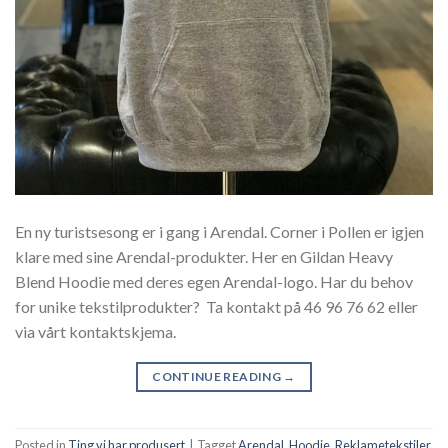
En ny turistsesong er i gang i Arendal. Corner i Pollen er igjen
klare med sine Arendal-produkter. Her en Gildan Heavy
Blend Hoodie med deres egen Arendal-logo. Har du behov
for unike tekstilprodukter? Ta kontakt på 46 96 76 62 eller
via vårt kontaktskjema.
CONTINUE READING
→
Posted in
Ting vi har produsert
|
Tagget
Arendal
,
Hoodie
,
Reklametekstiler