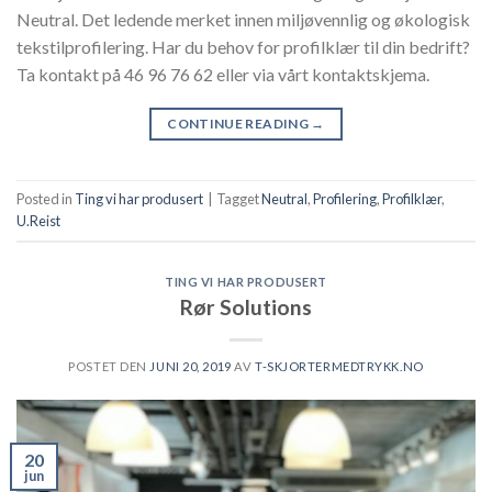
Neutral. Det ledende merket innen miljøvennlig og økologisk
tekstilprofilering. Har du behov for profilklær til din bedrift?
Ta kontakt på 46 96 76 62 eller via vårt kontaktskjema.
CONTINUE READING
→
Posted in
Ting vi har produsert
|
Tagget
Neutral
,
Profilering
,
Profilklær
,
U.Reist
TING VI HAR PRODUSERT
Rør Solutions
POSTET DEN
JUNI 20, 2019
AV
T-SKJORTERMEDTRYKK.NO
20
jun