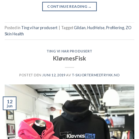
CONTINUE READING
→
Posted in
Ting vi har produsert
|
Tagget
Gildan
,
HudHelse
,
Profilering
,
ZO
Skin Health
TING VI HAR PRODUSERT
KløvnesFisk
POSTET DEN
JUNI 12, 2019
AV
T-SKJORTERMEDTRYKK.NO
12
jun