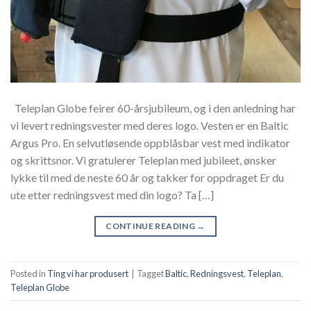
Teleplan Globe feirer 60-årsjubileum, og i den anledning har
vi levert redningsvester med deres logo. Vesten er en Baltic
Argus Pro. En selvutløsende oppblåsbar vest med indikator
og skrittsnor. Vi gratulerer Teleplan med jubileet, ønsker
lykke til med de neste 60 år og takker for oppdraget Er du
ute etter redningsvest med din logo? Ta […]
CONTINUE READING
→
Posted in
Ting vi har produsert
|
Tagget
Baltic
,
Redningsvest
,
Teleplan
,
Teleplan Globe