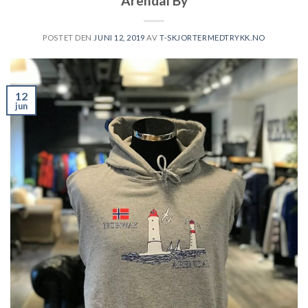
Arendal By
POSTET DEN
JUNI 12, 2019
AV
T-SKJORTERMEDTRYKK.NO
12
jun