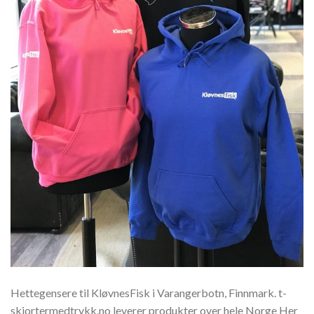
Hettegensere til KløvnesFisk i Varangerbotn, Finnmark. t-
skjortermedtrykk.no leverer produkter over hele Norge Her