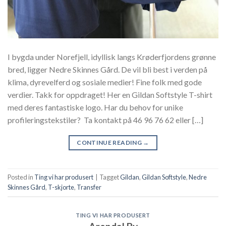
I bygda under Norefjell, idyllisk langs Krøderfjordens grønne
bred, ligger Nedre Skinnes Gård. De vil bli best i verden på
klima, dyrevelferd og sosiale medier! Fine folk med gode
verdier. Takk for oppdraget! Her en Gildan Softstyle T-shirt
med deres fantastiske logo. Har du behov for unike
profileringstekstiler? Ta kontakt på 46 96 76 62 eller […]
CONTINUE READING
→
Posted in
Ting vi har produsert
|
Tagget
Gildan
,
Gildan Softstyle
,
Nedre
Skinnes Gård
,
T-skjorte
,
Transfer
TING VI HAR PRODUSERT