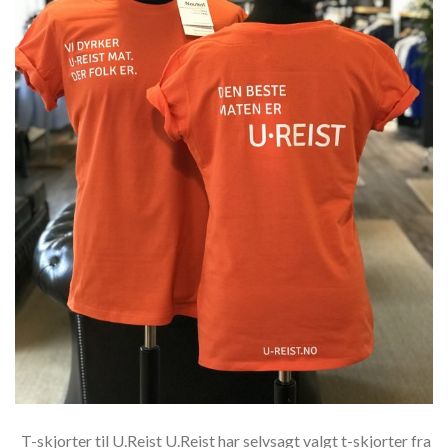
T-skjorter til U.Reist U.Reist har selvsagt valgt t-skjorter fra