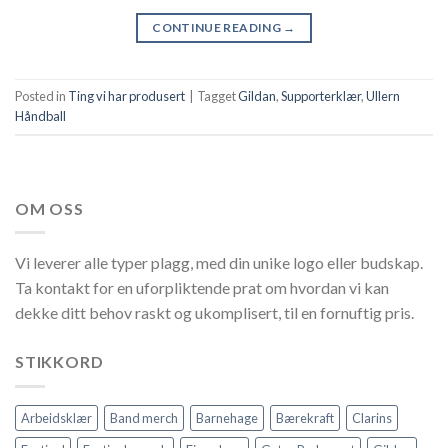
CONTINUE READING
→
Posted in
Ting vi har produsert
|
Tagget
Gildan
,
Supporterklær
,
Ullern
Håndball
OM OSS
Vi leverer alle typer plagg, med din unike logo eller budskap.
Ta kontakt for en uforpliktende prat om hvordan vi kan
dekke ditt behov raskt og ukomplisert, til en fornuftig pris.
STIKKORD
Arbeidsklær
Band merch
Barnehage
Bærekraft
Clarins