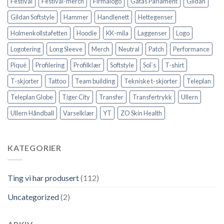
Festival
Festival-merch
Firmalogo
Gatas Parlament
Gildan
Gildan Softstyle
Hammer
Handlenett
Hettegenser
Holmenkollstafetten
Hoodie
KK-mila
Laggenser
Logo
Logotering
Long Sleeve
Merch
Neutral
Patch
Performance
Piqué
Profilering
Profilklær
Softstyle
Sol`s
T-shirt
T-skjorter
Tattoo
Team building
Tekniske t-skjorter
Teleplan
Teleplan Globe
Tiger City
Transfer
Transfertrykk
Ullern
Ullern Håndball
Varselklær
YT
ZO Skin Health
KATEGORIER
Ting vi har produsert
(112)
Uncategorized
(2)