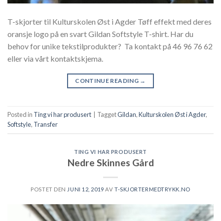
T-skjorter til Kulturskolen Øst i Agder Tøff effekt med deres
oransje logo på en svart Gildan Softstyle T-shirt. Har du
behov for unike tekstilprodukter? Ta kontakt på 46 96 76 62
eller via vårt kontaktskjema.
CONTINUE READING
→
Posted in
Ting vi har produsert
|
Tagget
Gildan
,
Kulturskolen Øst i Agder
,
Softstyle
,
Transfer
TING VI HAR PRODUSERT
Nedre Skinnes Gård
POSTET DEN
JUNI 12, 2019
AV
T-SKJORTERMEDTRYKK.NO