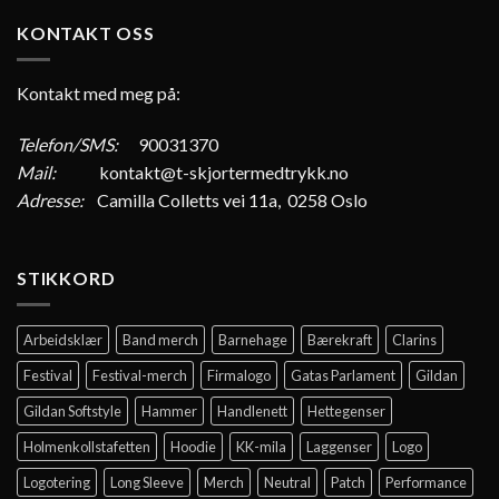
KONTAKT OSS
Kontakt med meg på:
Telefon/SMS:
90031370
Mail:
kontakt@t-skjortermedtrykk.no
Adresse:
Camilla Colletts vei 11a, 0258 Oslo
STIKKORD
Arbeidsklær
Band merch
Barnehage
Bærekraft
Clarins
Festival
Festival-merch
Firmalogo
Gatas Parlament
Gildan
Gildan Softstyle
Hammer
Handlenett
Hettegenser
Holmenkollstafetten
Hoodie
KK-mila
Laggenser
Logo
Logotering
Long Sleeve
Merch
Neutral
Patch
Performance