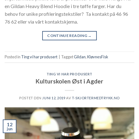
en Gildan Heavy Blend Hoodie i tre tøffe farger. Har du
behov for unike profileringstekstiler? Ta kontakt på 46 96
76 62 eller via vårt kontaktskjema.
CONTINUE READING
→
Posted in
Ting vi har produsert
|
Tagget
Gildan
,
KløvnesFisk
TING VI HAR PRODUSERT
Kulturskolen Øst i Agder
POSTET DEN
JUNI 12, 2019
AV
T-SKJORTERMEDTRYKK.NO
12
jun