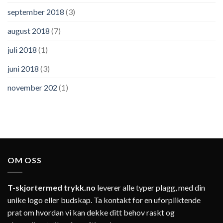
september 2018
(3)
august 2018
(7)
juli 2018
(1)
juni 2018
(3)
november 202
(1)
OM OSS
T-skjortermed trykk.no
leverer alle typer plagg, med din
unike logo eller budskap. Ta kontakt for en uforpliktende
prat om hvordan vi kan dekke ditt behov raskt og