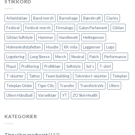
STIKKORD
Arbeidsklær
Band merch
Barnehage
Bærekraft
Clarins
Festival
Festival-merch
Firmalogo
Gatas Parlament
Gildan
Gildan Softstyle
Hammer
Handlenett
Hettegenser
Holmenkollstafetten
Hoodie
KK-mila
Laggenser
Logo
Logotering
Long Sleeve
Merch
Neutral
Patch
Performance
Piqué
Profilering
Profilklær
Softstyle
Sol`s
T-shirt
T-skjorter
Tattoo
Team building
Tekniske t-skjorter
Teleplan
Teleplan Globe
Tiger City
Transfer
Transfertrykk
Ullern
Ullern Håndball
Varselklær
YT
ZO Skin Health
KATEGORIER
Ting vi har produsert
(112)