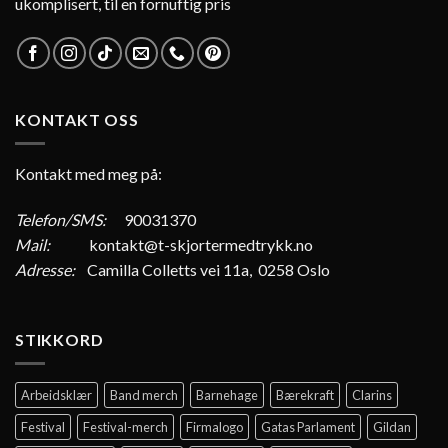
ukomplisert, til en fornuftig pris
KONTAKT OSS
Kontakt med meg på:
Telefon/SMS:
90031370
Mail:
kontakt@t-skjortermedtrykk.no
Adresse:
Camilla Colletts vei 11a, 0258 Oslo
STIKKORD
Arbeidsklær
Band merch
Barnehage
Bærekraft
Clarins
Festival
Festival-merch
Firmalogo
Gatas Parlament
Gildan