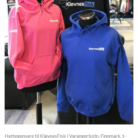
Hettegensere til KløvnesFisk i Varangerbotn, Finnmark. t-