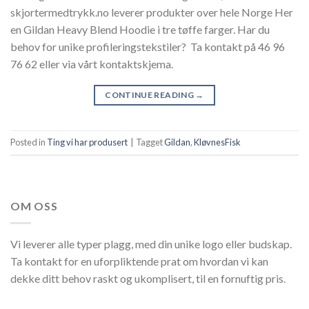
skjortermedtrykk.no leverer produkter over hele Norge Her
en Gildan Heavy Blend Hoodie i tre tøffe farger. Har du
behov for unike profileringstekstiler? Ta kontakt på 46 96
76 62 eller via vårt kontaktskjema.
CONTINUE READING
→
Posted in
Ting vi har produsert
|
Tagget
Gildan
,
KløvnesFisk
OM OSS
Vi leverer alle typer plagg, med din unike logo eller budskap.
Ta kontakt for en uforpliktende prat om hvordan vi kan
dekke ditt behov raskt og ukomplisert, til en fornuftig pris.