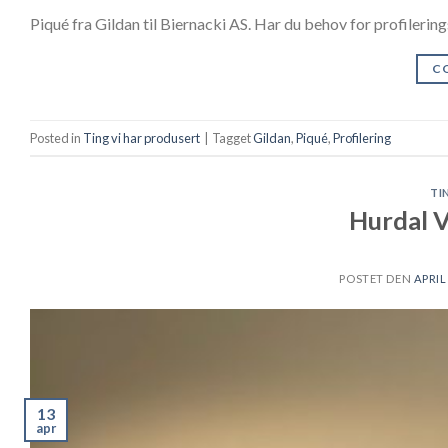
Piqué fra Gildan til Biernacki AS. Har du behov for profileri
C
Posted in
Ting vi har produsert
|
Tagget
Gildan
,
Piqué
,
Profilering
TI
Hurdal 
POSTET DEN
APRIL 
13
apr