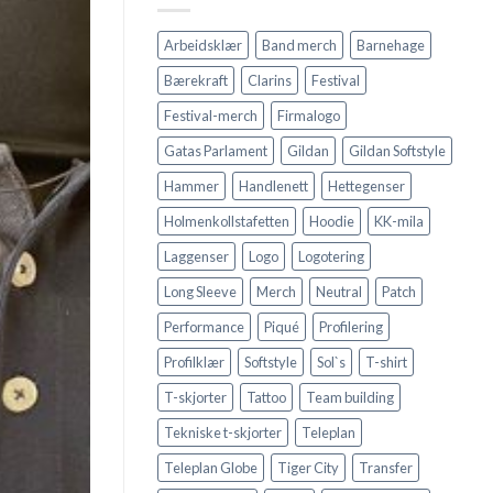
Arbeidsklær
Band merch
Barnehage
Bærekraft
Clarins
Festival
Festival-merch
Firmalogo
Gatas Parlament
Gildan
Gildan Softstyle
Hammer
Handlenett
Hettegenser
Holmenkollstafetten
Hoodie
KK-mila
Laggenser
Logo
Logotering
Long Sleeve
Merch
Neutral
Patch
Performance
Piqué
Profilering
Profilklær
Softstyle
Sol`s
T-shirt
T-skjorter
Tattoo
Team building
Tekniske t-skjorter
Teleplan
Teleplan Globe
Tiger City
Transfer