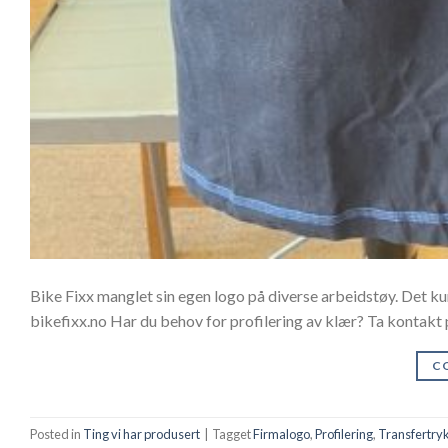
Bike Fixx manglet sin egen logo på diverse arbeidstøy. Det ku
bikefixx.no Har du behov for profilering av klær? Ta kontakt 
C
Posted in
Ting vi har produsert
|
Tagget
Firmalogo
,
Profilering
,
Transfertry