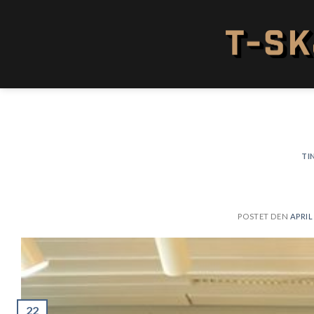
Skip
to
content
TI
POSTET DEN
APRIL 
22