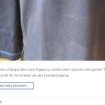
nne vi hjelpe dem med. Kjøpe ny sykkel, eller reparere den gamle? 
på 46 96 76 62 eller via vårt kontaktskjema.
ONTINUE READING
→
kk