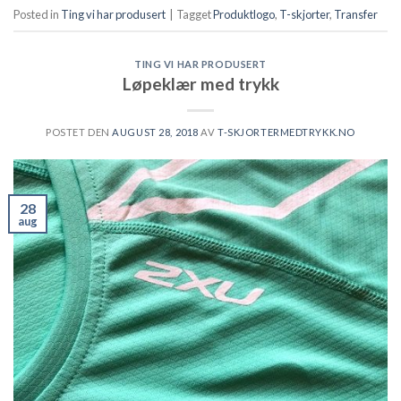
Posted in
Ting vi har produsert
|
Tagget
Produktlogo
,
T-skjorter
,
Transfer
TING VI HAR PRODUSERT
Løpeklær med trykk
POSTET DEN
AUGUST 28, 2018
AV
T-SKJORTERMEDTRYKK.NO
28
aug