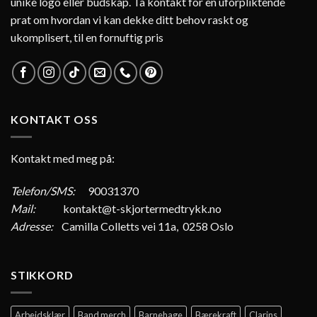
unike logo eller budskap. Ta kontakt for en uforpliktende
prat om hvordan vi kan dekke ditt behov raskt og
ukomplisert, til en fornuftig pris
KONTAKT OSS
Kontakt med meg på:
Telefon/SMS:
90031370
Mail:
kontakt@t-skjortermedtrykk.no
Adresse:
Camilla Colletts vei 11a, 0258 Oslo
STIKKORD
Arbeidsklær
Band merch
Barnehage
Bærekraft
Clarins