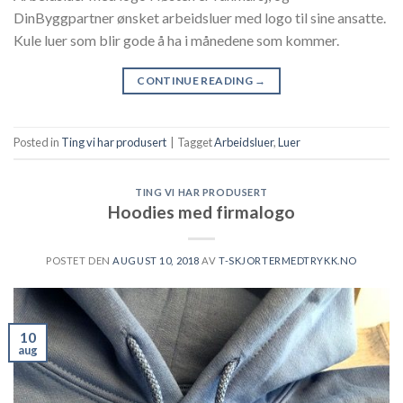
DinByggpartner ønsket arbeidsluer med logo til sine ansatte.
Kule luer som blir gode å ha i månedene som kommer.
CONTINUE READING
→
Posted in
Ting vi har produsert
|
Tagget
Arbeidsluer
,
Luer
TING VI HAR PRODUSERT
Hoodies med firmalogo
POSTET DEN
AUGUST 10, 2018
AV
T-SKJORTERMEDTRYKK.NO
10
aug