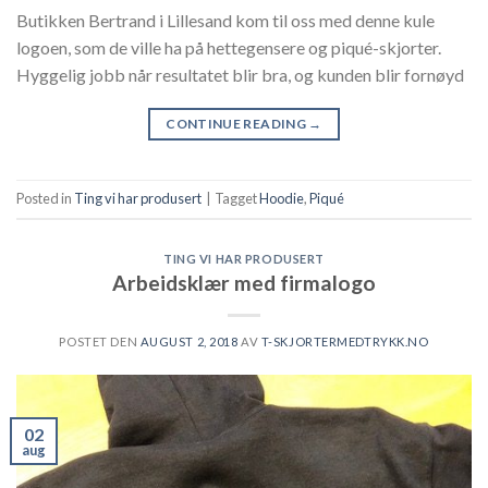
Butikken Bertrand i Lillesand kom til oss med denne kule
logoen, som de ville ha på hettegensere og piqué-skjorter.
Hyggelig jobb når resultatet blir bra, og kunden blir fornøyd
CONTINUE READING
→
Posted in
Ting vi har produsert
|
Tagget
Hoodie
,
Piqué
TING VI HAR PRODUSERT
Arbeidsklær med firmalogo
POSTET DEN
AUGUST 2, 2018
AV
T-SKJORTERMEDTRYKK.NO
02
aug