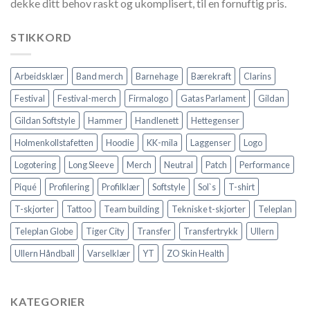
dekke ditt behov raskt og ukomplisert, til en fornuftig pris.
STIKKORD
Arbeidsklær
Band merch
Barnehage
Bærekraft
Clarins
Festival
Festival-merch
Firmalogo
Gatas Parlament
Gildan
Gildan Softstyle
Hammer
Handlenett
Hettegenser
Holmenkollstafetten
Hoodie
KK-mila
Laggenser
Logo
Logotering
Long Sleeve
Merch
Neutral
Patch
Performance
Piqué
Profilering
Profilklær
Softstyle
Sol`s
T-shirt
T-skjorter
Tattoo
Team building
Tekniske t-skjorter
Teleplan
Teleplan Globe
Tiger City
Transfer
Transfertrykk
Ullern
Ullern Håndball
Varselklær
YT
ZO Skin Health
KATEGORIER