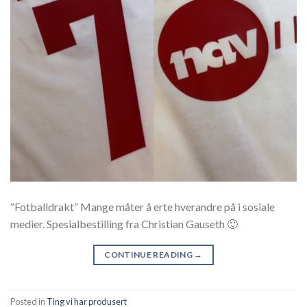
“Fotballdrakt” Mange måter å erte hverandre på i sosiale
medier. Spesialbestilling fra Christian Gauseth 🙂
CONTINUE READING
→
Posted in
Ting vi har produsert