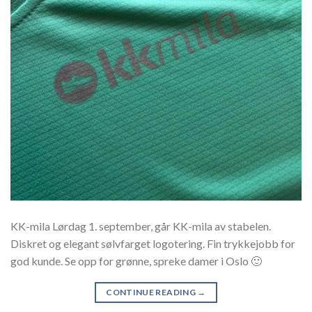
KK-mila Lørdag 1. september, går KK-mila av stabelen.
Diskret og elegant sølvfarget logotering. Fin trykkejobb for
god kunde. Se opp for grønne, spreke damer i Oslo 🙂
CONTINUE READING
→