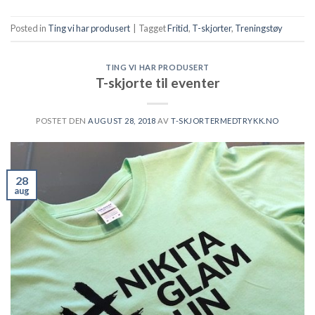
Posted in
Ting vi har produsert
|
Tagget
Fritid
,
T-skjorter
,
Treningstøy
TING VI HAR PRODUSERT
T-skjorte til eventer
POSTET DEN
AUGUST 28, 2018
AV
T-SKJORTERMEDTRYKK.NO
28
aug