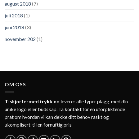
august 2018
(7)
juli 2018
(1)
juni 2018
(3)
november 202
(1)
OM OSS
T-skjortermed trykk.no
leverer alle typer plagg, med din
unike logo eller budskap. Ta kontakt for en uforpliktende
prat om hvordan vi kan dekke ditt behov raskt og
ukomplisert, til en fornuftig pris