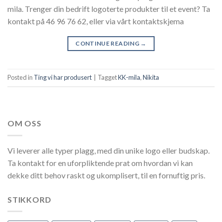
mila. Trenger din bedrift logoterte produkter til et event? Ta
kontakt på 46 96 76 62, eller via vårt kontaktskjema
CONTINUE READING
→
Posted in
Ting vi har produsert
|
Tagget
KK-mila
,
Nikita
OM OSS
Vi leverer alle typer plagg, med din unike logo eller budskap.
Ta kontakt for en uforpliktende prat om hvordan vi kan
dekke ditt behov raskt og ukomplisert, til en fornuftig pris.
STIKKORD