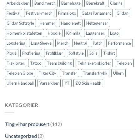
Arbeidsklær
Band merch
Barnehage
Bærekraft
Clarins
Festival
Festival-merch
Firmalogo
Gatas Parlament
Gildan
Gildan Softstyle
Hammer
Handlenett
Hettegenser
Holmenkollstafetten
Hoodie
KK-mila
Laggenser
Logo
Logotering
Long Sleeve
Merch
Neutral
Patch
Performance
Piqué
Profilering
Profilklær
Softstyle
Sol`s
T-shirt
T-skjorter
Tattoo
Team building
Tekniske t-skjorter
Teleplan
Teleplan Globe
Tiger City
Transfer
Transfertrykk
Ullern
Ullern Håndball
Varselklær
YT
ZO Skin Health
KATEGORIER
Ting vi har produsert
(112)
Uncategorized
(2)