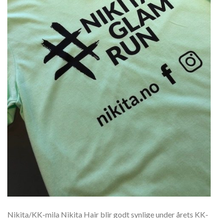
Nikita/KK-mila Nikita Hair blir godt synlige under årets KK-