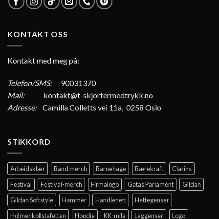
KONTAKT OSS
Kontakt med meg på:
Telefon/SMS:
90031370
Mail:
kontakt@t-skjortermedtrykk.no
Adresse:
Camilla Colletts vei 11a, 0258 Oslo
STIKKORD
Arbeidsklær
Band merch
Barnehage
Bærekraft
Clarins
Festival
Festival-merch
Firmalogo
Gatas Parlament
Gildan
Gildan Softstyle
Hammer
Handlenett
Hettegenser
Holmenkollstafetten
Hoodie
KK-mila
Laggenser
Logo