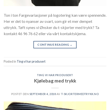
Ton i ton Fargevariasjoner på logotering kan være spennende.
Her er det to nyanser av svart, som gir et mer dempet
uttrykk. Tøft synes vi Ønsker du t-skjorter med trykk? Ta
kontakt 46 96 76 62 eller via vårt kontaktskjema.
CONTINUE READING
→
Posted in
Ting vi har produsert
TING VI HAR PRODUSERT
Kjølebag med trykk
POSTET DEN
SEPTEMBER 4, 2018
AV
T-SKJORTERMEDTRYKK.NO