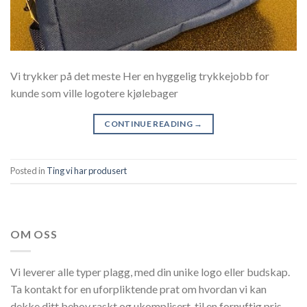
Vi trykker på det meste Her en hyggelig trykkejobb for
kunde som ville logotere kjølebager
CONTINUE READING
→
Posted in
Ting vi har produsert
OM OSS
Vi leverer alle typer plagg, med din unike logo eller budskap.
Ta kontakt for en uforpliktende prat om hvordan vi kan
dekke ditt behov raskt og ukomplisert, til en fornuftig pris.