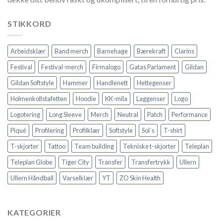
STIKKORD
Arbeidsklær
Band merch
Barnehage
Bærekraft
Clarins
Festival
Festival-merch
Firmalogo
Gatas Parlament
Gildan
Gildan Softstyle
Hammer
Handlenett
Hettegenser
Holmenkollstafetten
Hoodie
KK-mila
Laggenser
Logo
Logotering
Long Sleeve
Merch
Neutral
Patch
Performance
Piqué
Profilering
Profilklær
Softstyle
Sol`s
T-shirt
T-skjorter
Tattoo
Team building
Tekniske t-skjorter
Teleplan
Teleplan Globe
Tiger City
Transfer
Transfertrykk
Ullern
Ullern Håndball
Varselklær
YT
ZO Skin Health
KATEGORIER