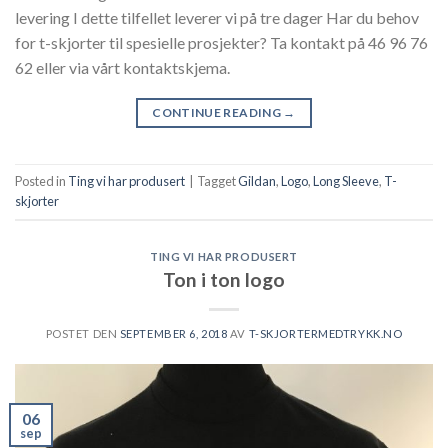
levering I dette tilfellet leverer vi på tre dager Har du behov
for t-skjorter til spesielle prosjekter? Ta kontakt på 46 96 76
62 eller via vårt kontaktskjema.
CONTINUE READING
→
Posted in
Ting vi har produsert
|
Tagget
Gildan
,
Logo
,
Long Sleeve
,
T-
skjorter
TING VI HAR PRODUSERT
Ton i ton logo
POSTET DEN
SEPTEMBER 6, 2018
AV
T-SKJORTERMEDTRYKK.NO
06
sep