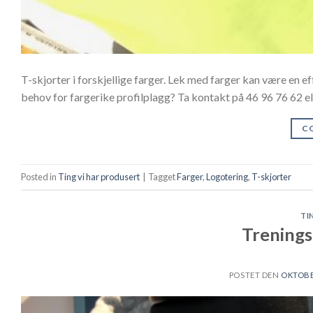
T-skjorter i forskjellige farger. Lek med farger kan være en e
behov for fargerike profilplagg? Ta kontakt på 46 96 76 62 el
C
Posted in
Ting vi har produsert
|
Tagget
Farger
,
Logotering
,
T-skjorter
TI
Trenings
POSTET DEN
OKTOBER