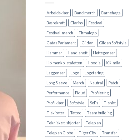
Arbeidsklær
Band merch
Barnehage
Bærekraft
Clarins
Festival
Festival-merch
Firmalogo
Gatas Parlament
Gildan
Gildan Softstyle
Hammer
Handlenett
Hettegenser
Holmenkollstafetten
Hoodie
KK-mila
Laggenser
Logo
Logotering
Long Sleeve
Merch
Neutral
Patch
Performance
Piqué
Profilering
Profilklær
Softstyle
Sol`s
T-shirt
T-skjorter
Tattoo
Team building
Tekniske t-skjorter
Teleplan
Teleplan Globe
Tiger City
Transfer