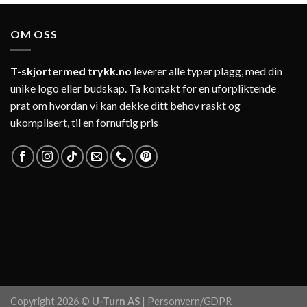
OM OSS
T-skjortermed trykk.no
leverer alle typer plagg, med din
unike logo eller budskap. Ta kontakt for en uforpliktende
prat om hvordan vi kan dekke ditt behov raskt og
ukomplisert, til en fornuftig pris
Copyright 2026 ©
U-Turn AS
|
Personvern/GDPR