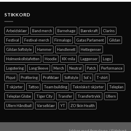
STIKKORD
Arbeidsklær
Band merch
Barnehage
Bærekraft
Clarins
Festival
Festival-merch
Firmalogo
Gatas Parlament
Gildan
Gildan Softstyle
Hammer
Handlenett
Hettegenser
Holmenkollstafetten
Hoodie
KK-mila
Laggenser
Logo
Logotering
Long Sleeve
Merch
Neutral
Patch
Performance
Piqué
Profilering
Profilklær
Softstyle
Sol`s
T-shirt
T-skjorter
Tattoo
Team building
Tekniske t-skjorter
Teleplan
Teleplan Globe
Tiger City
Transfer
Transfertrykk
Ullern
Ullern Håndball
Varselklær
YT
ZO Skin Health
Jakker med firmalogo
/
Sidekart