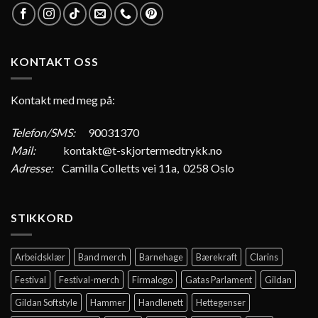
KONTAKT OSS
Kontakt med meg på:
Telefon/SMS:
90031370
Mail:
kontakt@t-skjortermedtrykk.no
Adresse:
Camilla Colletts vei 11a, 0258 Oslo
STIKKORD
Arbeidsklær
Band merch
Barnehage
Bærekraft
Clarins
Festival
Festival-merch
Firmalogo
Gatas Parlament
Gildan
Gildan Softstyle
Hammer
Handlenett
Hettegenser