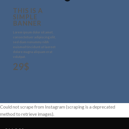
THIS IS A
SIMPLE
BANNER
Lorem ipsum dolor sit amet,
consectetuer adipiscing elit,
sed diam nonummy nibh
euismod tincidunt ut laoreet
dolore magna aliquam erat
volutpat.
29$
Could not scrape from Instagram (scraping is a deprecated
method to retrieve images).