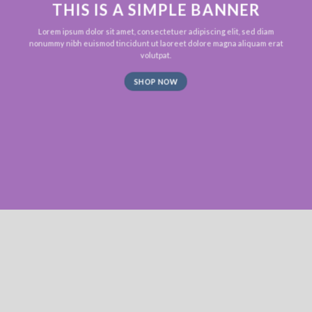
THIS IS A SIMPLE BANNER
Lorem ipsum dolor sit amet, consectetuer adipiscing elit, sed diam
nonummy nibh euismod tincidunt ut laoreet dolore magna aliquam erat
volutpat.
SHOP NOW