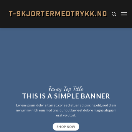
Skip
to
content
Fancy Top Title
THIS IS A SIMPLE BANNER
Lorem ipsum dolor sit amet, consectetuer adipiscing elit, sed diam
nonummy nibh euismod tincidunt ut laoreet dolore magna aliquam
erat volutpat.
SHOP NOW