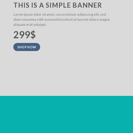
THIS IS A SIMPLE BANNER
Lorem ipsum dolor sit amet, consectetuer adipiscing elit, sed
diam nonummy nibh euismod tincidunt ut laoreet dolore magna
aliquam erat volutpat.
299$
SHOP NOW