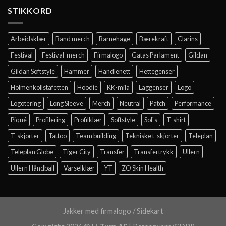
STIKKORD
Arbeidsklær
Band merch
Barnehage
Bærekraft
Clarins
Festival
Festival-merch
Firmalogo
Gatas Parlament
Gildan
Gildan Softstyle
Hammer
Handlenett
Hettegenser
Holmenkollstafetten
Hoodie
KK-mila
Laggenser
Logo
Logotering
Long Sleeve
Merch
Neutral
Patch
Performance
Piqué
Profilering
Profilklær
Softstyle
Sol`s
T-shirt
T-skjorter
Tattoo
Team building
Tekniske t-skjorter
Teleplan
Teleplan Globe
Tiger City
Transfer
Transfertrykk
Ullern
Ullern Håndball
Varselklær
YT
ZO Skin Health
Jakker med firmalogo
/
Sidekart