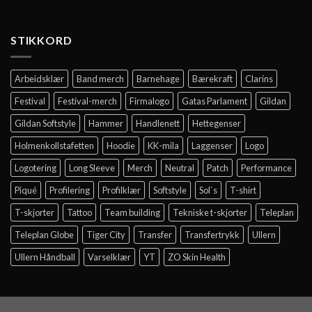
STIKKORD
Arbeidsklær
Band merch
Barnehage
Bærekraft
Clarins
Festival
Festival-merch
Firmalogo
Gatas Parlament
Gildan
Gildan Softstyle
Hammer
Handlenett
Hettegenser
Holmenkollstafetten
Hoodie
KK-mila
Laggenser
Logo
Logotering
Long Sleeve
Merch
Neutral
Patch
Performance
Piqué
Profilering
Profilklær
Softstyle
Sol`s
T-shirt
T-skjorter
Tattoo
Team building
Tekniske t-skjorter
Teleplan
Teleplan Globe
Tiger City
Transfer
Transfertrykk
Ullern
Ullern Håndball
Varselklær
YT
ZO Skin Health