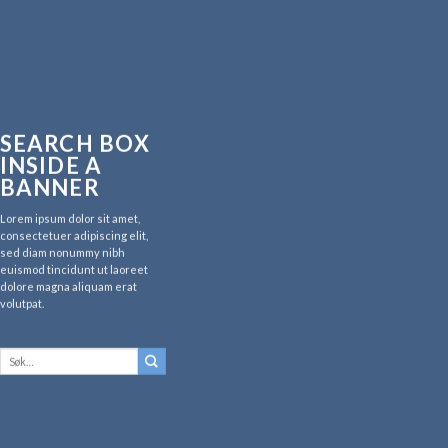
SEARCH BOX
INSIDE A
BANNER
Lorem ipsum dolor sit amet,
consectetuer adipiscing elit,
sed diam nonummy nibh
euismod tincidunt ut laoreet
dolore magna aliquam erat
volutpat.
Søk
etter: