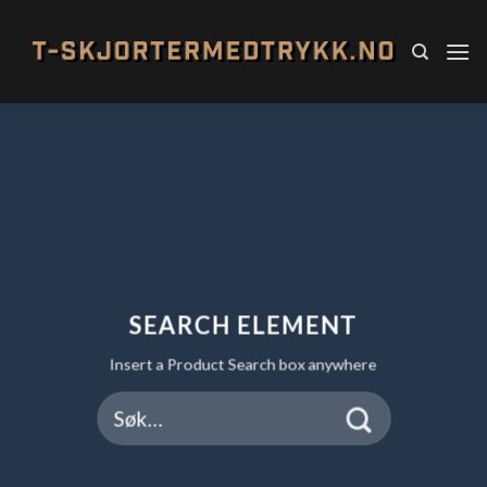
Skip
to
content
SEARCH ELEMENT
Insert a Product Search box anywhere
Søk
etter: