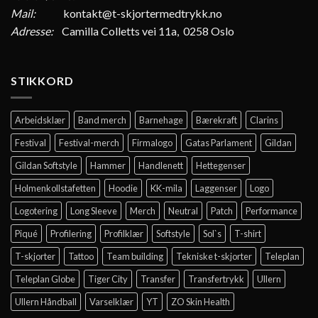
Mail:
kontakt@t-skjortermedtrykk.no
Adresse:
Camilla Colletts vei 11a, 0258 Oslo
STIKKORD
Arbeidsklær
Band merch
Barnehage
Bærekraft
Clarins
Festival
Festival-merch
Firmalogo
Gatas Parlament
Gildan
Gildan Softstyle
Hammer
Handlenett
Hettegenser
Holmenkollstafetten
Hoodie
KK-mila
Laggenser
Logo
Logotering
Long Sleeve
Merch
Neutral
Patch
Performance
Piqué
Profilering
Profilklær
Softstyle
Sol`s
T-shirt
T-skjorter
Tattoo
Team building
Tekniske t-skjorter
Teleplan
Teleplan Globe
Tiger City
Transfer
Transfertrykk
Ullern
Ullern Håndball
Varselklær
YT
ZO Skin Health