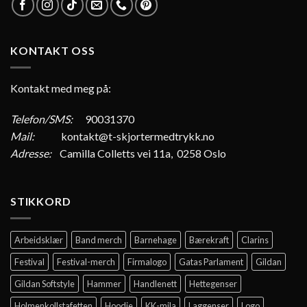
KONTAKT OSS
Kontakt med meg på:
Telefon/SMS:
90031370
Mail:
kontakt@t-skjortermedtrykk.no
Adresse:
Camilla Colletts vei 11a, 0258 Oslo
STIKKORD
Arbeidsklær
Band merch
Barnehage
Bærekraft
Clarins
Festival
Festival-merch
Firmalogo
Gatas Parlament
Gildan
Gildan Softstyle
Hammer
Handlenett
Hettegenser
Holmenkollstafetten
Hoodie
KK-mila
Laggenser
Logo