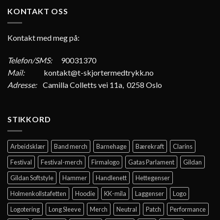
KONTAKT OSS
Kontakt med meg på:
Telefon/SMS:
90031370
Mail:
kontakt@t-skjortermedtrykk.no
Adresse:
Camilla Colletts vei 11a, 0258 Oslo
STIKKORD
Arbeidsklær
Band merch
Barnehage
Bærekraft
Clarins
Festival
Festival-merch
Firmalogo
Gatas Parlament
Gildan
Gildan Softstyle
Hammer
Handlenett
Hettegenser
Holmenkollstafetten
Hoodie
KK-mila
Laggenser
Logo
Logotering
Long Sleeve
Merch
Neutral
Patch
Performance