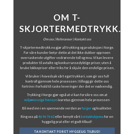
OM T-
SKJORTERMEDTRYKK.N
Om oss
| Referanser
|
Kontakt oss
T-skjortermedtrykk.no gjør all trykking og produksjon i Norge.
For våre kunder betyr dette at det ikke dukker opp noen
overraskende utgifter vedrørende toll og mva. Vi kan levere
produkter til avtalte og konkurransedyktige priser, uten å
bruke lokkepriser eller triks for å skjule den endelige prisen.
Vi bruker i hovedsak vårt eget trykkeri, som gir oss full
kontroll gjennom hele prosessen. I tillegg gir dette oss
fortrinn i forhold til raske leveringer der det er nødvendig.
Trykking i Norge gjør også at vi kan forsikre oss om at
miljømessige hensyn
ivaretas gjennom hele prosessen
Bli med inn i en spennende verden av
farger
og kvaliteter.
Ring oss på
46 96 76 62
eller benytt vårt
kontaktskjema
for en
hyggelig prat eller et godt tilbud!
TA KONTAKT FOR ET HYGGELIG TILBUD!