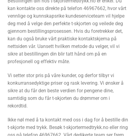
Bestillingen din hos t-skjortermedtrykk.no er enkel. Du
kan kontakte oss direkte på telefon 46967662, hvor vårt
vennlige og kunnskapsrike kundeserviceteam vil hjelpe
deg med å velge den perfekte t-skjorten og veilede deg
gjennom bestillingsprosessen. Hvis du foretrekker det,
kan du også bruke vårt praktiske kontaktskjema på
nettsiden vår. Uansett hvilken metode du velger, vil vi
sikre at bestillingen din blir tatt hånd om på en
profesjonell og effektiv måte.
Vi setter stor pris på våre kunder, og derfor tilbyr vi
konkurransedyktige priser og rask levering. Vi ønsker å
sikre at du får den beste verdien for pengene dine,
samtidig som du får t-skjorten du drømmer om i
rekordtid.
Ikke nøl med å ta kontakt med oss i dag for å bestille din
t-skjorte med trykk. Besøk t-skjortermedtrykk.no eller ring
oss på telefon 46967662. Vårt dedikerte team ser frem