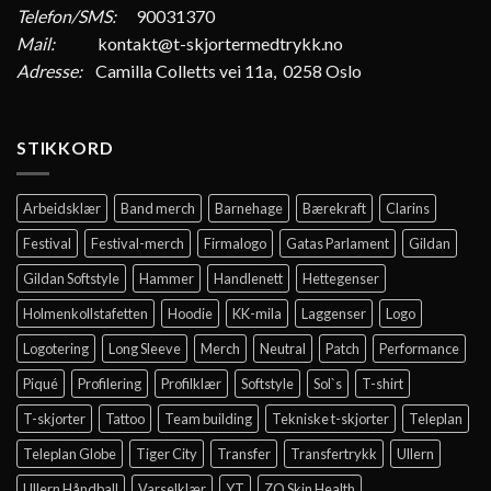
Telefon/SMS:
90031370
Mail:
kontakt@t-skjortermedtrykk.no
Adresse:
Camilla Colletts vei 11a, 0258 Oslo
STIKKORD
Arbeidsklær
Band merch
Barnehage
Bærekraft
Clarins
Festival
Festival-merch
Firmalogo
Gatas Parlament
Gildan
Gildan Softstyle
Hammer
Handlenett
Hettegenser
Holmenkollstafetten
Hoodie
KK-mila
Laggenser
Logo
Logotering
Long Sleeve
Merch
Neutral
Patch
Performance
Piqué
Profilering
Profilklær
Softstyle
Sol`s
T-shirt
T-skjorter
Tattoo
Team building
Tekniske t-skjorter
Teleplan
Teleplan Globe
Tiger City
Transfer
Transfertrykk
Ullern
Ullern Håndball
Varselklær
YT
ZO Skin Health