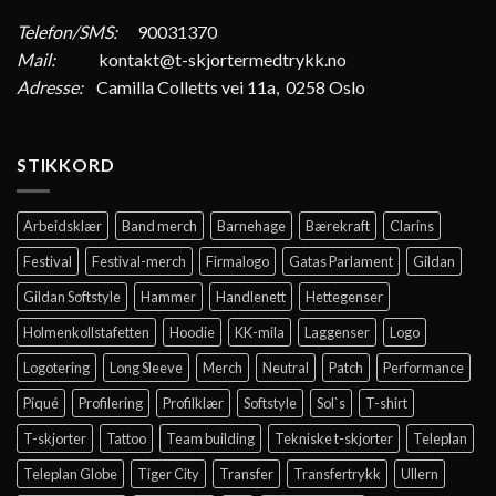
Telefon/SMS:
90031370
Mail:
kontakt@t-skjortermedtrykk.no
Adresse:
Camilla Colletts vei 11a, 0258 Oslo
STIKKORD
Arbeidsklær
Band merch
Barnehage
Bærekraft
Clarins
Festival
Festival-merch
Firmalogo
Gatas Parlament
Gildan
Gildan Softstyle
Hammer
Handlenett
Hettegenser
Holmenkollstafetten
Hoodie
KK-mila
Laggenser
Logo
Logotering
Long Sleeve
Merch
Neutral
Patch
Performance
Piqué
Profilering
Profilklær
Softstyle
Sol`s
T-shirt
T-skjorter
Tattoo
Team building
Tekniske t-skjorter
Teleplan
Teleplan Globe
Tiger City
Transfer
Transfertrykk
Ullern