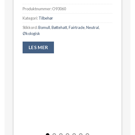
Produktnummer:
O93060
Kategori:
Tilbehør
Stikkord:
Bomull
,
Bøttehatt
,
Fairtrade
,
Neutral
,
Økologisk
LES MER
Pr
Ka
St
Øk