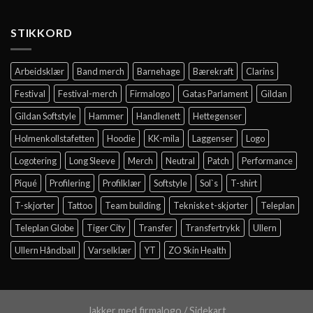
STIKKORD
Arbeidsklær
Band merch
Barnehage
Bærekraft
Clarins
Festival
Festival-merch
Firmalogo
Gatas Parlament
Gildan
Gildan Softstyle
Hammer
Handlenett
Hettegenser
Holmenkollstafetten
Hoodie
KK-mila
Laggenser
Logo
Logotering
Long Sleeve
Merch
Neutral
Patch
Performance
Piqué
Profilering
Profilklær
Softstyle
Sol`s
T-shirt
T-skjorter
Tattoo
Team building
Tekniske t-skjorter
Teleplan
Teleplan Globe
Tiger City
Transfer
Transfertrykk
Ullern
Ullern Håndball
Varselklær
YT
ZO Skin Health
Jakker med firmalogo
/
Sidekart