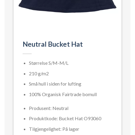
Neutral Bucket Hat
Størrelse S/M-M/L
210 g/m2
N
Små hull i siden for lufting
H
100% Organisk Fairtrade bomull
Produsent: Neutral
Produktkode: Bucket Hat O93060
Tilgjengelighet: På lager