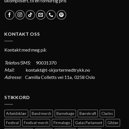
ukomplisert, til en fornuftig pris
KONTAKT OSS
Kontakt med meg på:
Telefon/SMS:
90031370
Mail:
kontakt@t-skjortermedtrykk.no
Adresse:
Camilla Colletts vei 11a, 0258 Oslo
STIKKORD
Arbeidsklær
Band merch
Barnehage
Bærekraft
Clarins
Festival
Festival-merch
Firmalogo
Gatas Parlament
Gildan