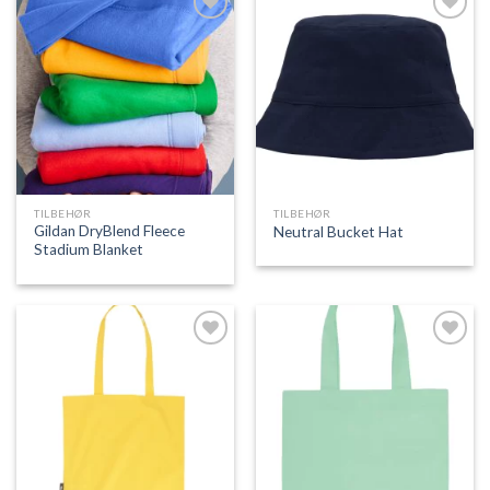
Add to
Add to
Wishlist
Wishlist
TILBEHØR
TILBEHØR
Gildan DryBlend Fleece
Neutral Bucket Hat
Stadium Blanket
Add to
Add to
Wishlist
Wishlist