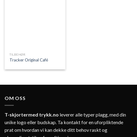
Add to
Wishlist
TILBEHØR
Tracker Original Café
OM OSS
T-skjortermed trykk.no
leverer alle typer plagg, med din
unike logo eller budskap. Ta kontakt for en uforpliktende
prat om hvordan vi kan dekke ditt behov raskt og