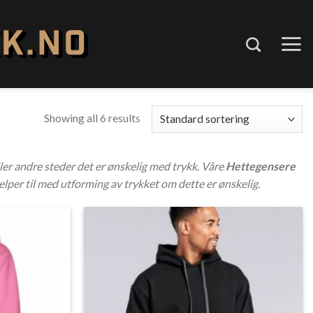
Showing all 6 results
ller andre steder det er ønskelig med trykk. Våre
Hettegensere
 hjelper til med utforming av trykket om dette er ønskelig.
Add to
Add to
Wishlist
Wishlist