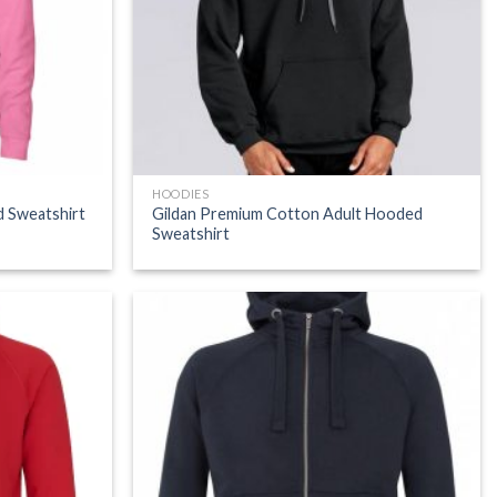
HOODIES
d Sweatshirt
Gildan Premium Cotton Adult Hooded
Sweatshirt
Add to
Add to
Wishlist
Wishlist