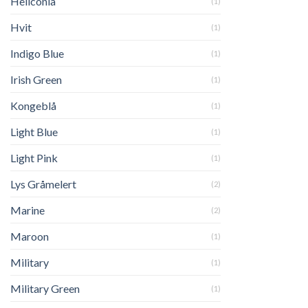
Heliconia
(1)
Hvit
(1)
Indigo Blue
(1)
Irish Green
(1)
Kongeblå
(1)
Light Blue
(1)
Light Pink
(1)
Lys Gråmelert
(2)
Marine
(2)
Maroon
(1)
Military
(1)
Military Green
(1)