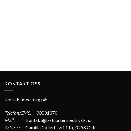
KONTAKT OSS
Kontakt med meg på:
Telefon/SMS:
90031370
Mail:
kontakt@t-skjortermedtrykk.no
Adresse:
Camilla Colletts vei 11a, 0258 Oslo