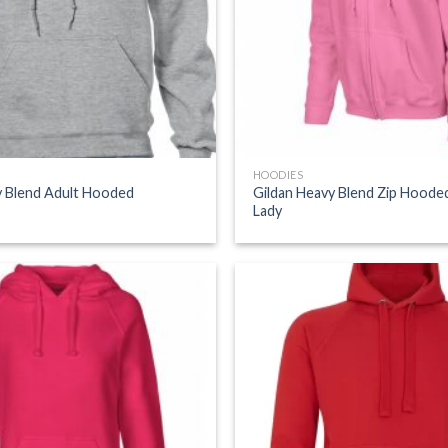
HOODIES
y Blend Adult Hooded
Gildan Heavy Blend Zip Hoode
Lady
Add to
Wishlist