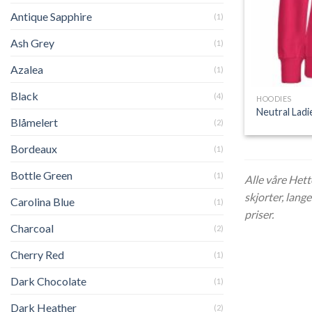
Antique Sapphire
(1)
Ash Grey
(1)
Azalea
(1)
Black
(4)
HOODIES
Neutral Lad
Blåmelert
(2)
Bordeaux
(1)
Bottle Green
(1)
Alle våre Hett
skjorter, lang
Carolina Blue
(1)
priser.
Charcoal
(2)
Cherry Red
(1)
Dark Chocolate
(1)
Dark Heather
(2)