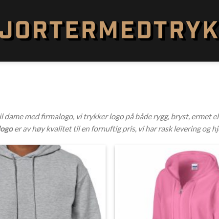
l dame med firmalogo, vi trykker logo på både rygg, bryst, ermet e
logo
er av høy kvalitet til en fornuftig pris, vi har rask levering og
Add to
Wishlist