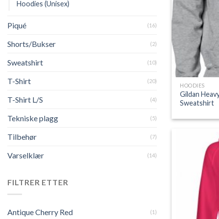
Hoodies (Unisex)
Piqué
(16)
Shorts/Bukser
(2)
Sweatshirt
(10)
T-Shirt
(20)
HOODIES
Gildan Heav
T-Shirt L/S
(4)
Sweatshirt
Tekniske plagg
(5)
Tilbehør
(7)
Varselklær
(14)
FILTRER ETTER
Antique Cherry Red
(1)