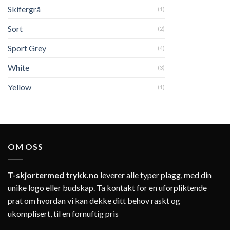
Skifergrå
(1)
Sort
(2)
Sport Grey
(4)
White
(3)
Yellow
(1)
OM OSS
T-skjortermed trykk.no
leverer alle typer plagg, med din
unike logo eller budskap. Ta kontakt for en uforpliktende
prat om hvordan vi kan dekke ditt behov raskt og
ukomplisert, til en fornuftig pris