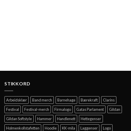
STIKKORD
Arbeidsklær
Band merch
Barnehage
Bærekraft
Clarins
Festival
Festival-merch
Firmalogo
Gatas Parlament
Gildan
Gildan Softstyle
Hammer
Handlenett
Hettegenser
Holmenkollstafetten
Hoodie
KK-mila
Laggenser
Logo