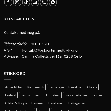
KONTAKT OSS
Kontakt med meg på:
Telefon/SMS:
90031370
Mail:
kontakt@t-skjortermedtrykk.no
Adresse:
Camilla Colletts vei 11a, 0258 Oslo
STIKKORD
Arbeidsklær
Band merch
Barnehage
Bærekraft
Clarins
Festival
Festival-merch
Firmalogo
Gatas Parlament
Gildan
Gildan Softstyle
Hammer
Handlenett
Hettegenser
Holmenkollstafetten
Hoodie
KK-mila
Laggenser
Logo