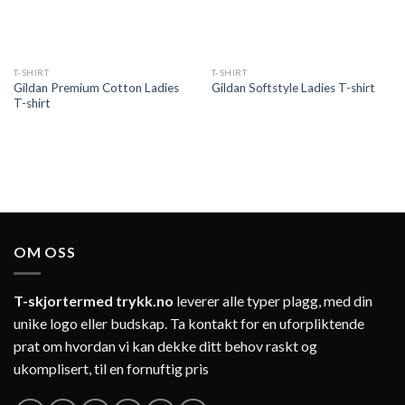
T-SHIRT
T-SHIRT
Gildan Premium Cotton Ladies
Gildan Softstyle Ladies T-shirt
T-shirt
OM OSS
T-skjortermed trykk.no
leverer alle typer plagg, med din
unike logo eller budskap. Ta kontakt for en uforpliktende
prat om hvordan vi kan dekke ditt behov raskt og
ukomplisert, til en fornuftig pris