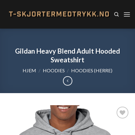
Skip
to
content
Gildan Heavy Blend Adult Hooded
Sweatshirt
HJEM
/
HOODIES
/
HOODIES (HERRE)
Add to