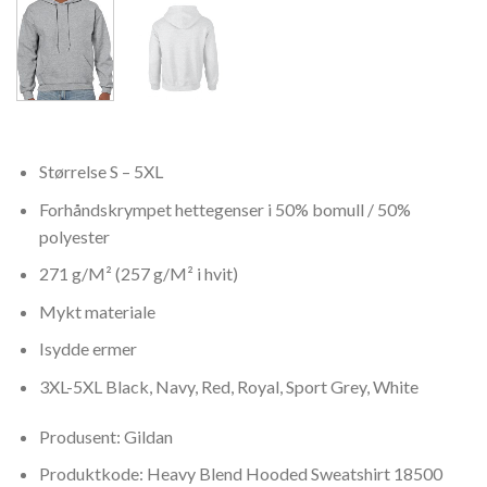
Størrelse S – 5XL
Forhåndskrympet hettegenser i 50% bomull / 50%
polyester
271 g/M² (257 g/M² i hvit)
Mykt materiale
Isydde ermer
3XL-5XL Black, Navy, Red, Royal, Sport Grey, White
Produsent: Gildan
Produktkode: Heavy Blend Hooded Sweatshirt 18500