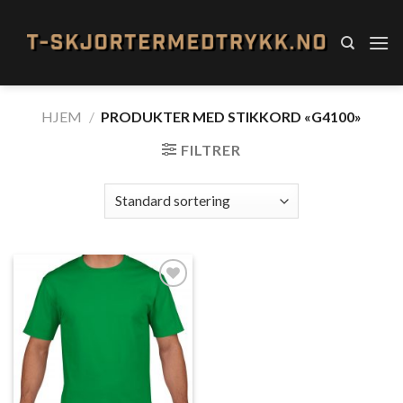
Skip
to
content
HJEM
/
PRODUKTER MED STIKKORD «G4100»
FILTRER
Add to
Wishlist