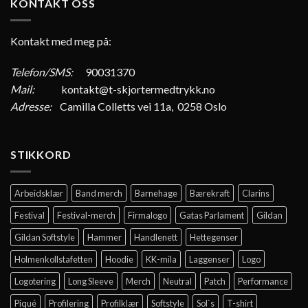
KONTAKT OSS
Kontakt med meg på:
Telefon/SMS:
90031370
Mail:
kontakt@t-skjortermedtrykk.no
Adresse:
Camilla Colletts vei 11a, 0258 Oslo
STIKKORD
Arbeidsklær
Band merch
Barnehage
Bærekraft
Clarins
Festival
Festival-merch
Firmalogo
Gatas Parlament
Gildan
Gildan Softstyle
Hammer
Handlenett
Hettegenser
Holmenkollstafetten
Hoodie
KK-mila
Laggenser
Logo
Logotering
Long Sleeve
Merch
Neutral
Patch
Performance
Piqué
Profilering
Profilklær
Softstyle
Sol`s
T-shirt