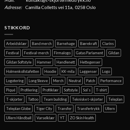
Adresse:
Camilla Colletts vei 11a, 0258 Oslo
STIKKORD
Arbeidsklær
Band merch
Barnehage
Bærekraft
Clarins
Festival
Festival-merch
Firmalogo
Gatas Parlament
Gildan
Gildan Softstyle
Hammer
Handlenett
Hettegenser
Holmenkollstafetten
Hoodie
KK-mila
Laggenser
Logo
Logotering
Long Sleeve
Merch
Neutral
Patch
Performance
Piqué
Profilering
Profilklær
Softstyle
Sol`s
T-shirt
T-skjorter
Tattoo
Team building
Tekniske t-skjorter
Teleplan
Teleplan Globe
Tiger City
Transfer
Transfertrykk
Ullern
Ullern Håndball
Varselklær
YT
ZO Skin Health