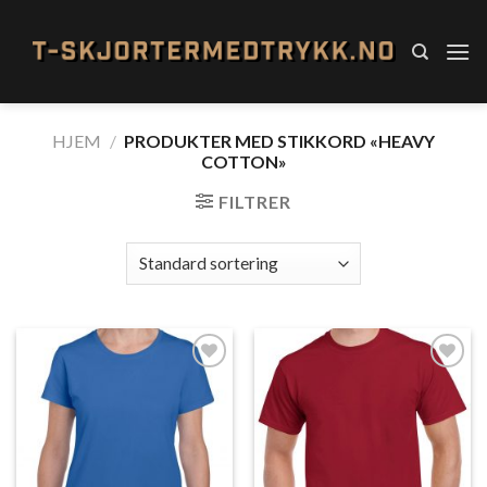
Skip
to
content
HJEM
/
PRODUKTER MED STIKKORD «HEAVY
COTTON»
FILTRER
Add to
Add to
Wishlist
Wishlist