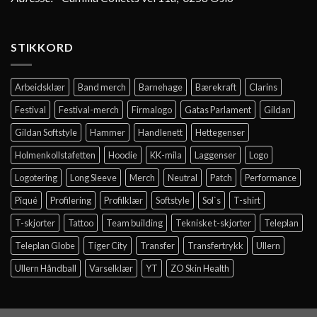
STIKKORD
Arbeidsklær
Band merch
Barnehage
Bærekraft
Clarins
Festival
Festival-merch
Firmalogo
Gatas Parlament
Gildan
Gildan Softstyle
Hammer
Handlenett
Hettegenser
Holmenkollstafetten
Hoodie
KK-mila
Laggenser
Logo
Logotering
Long Sleeve
Merch
Neutral
Patch
Performance
Piqué
Profilering
Profilklær
Softstyle
Sol`s
T-shirt
T-skjorter
Tattoo
Team building
Tekniske t-skjorter
Teleplan
Teleplan Globe
Tiger City
Transfer
Transfertrykk
Ullern
Ullern Håndball
Varselklær
YT
ZO Skin Health