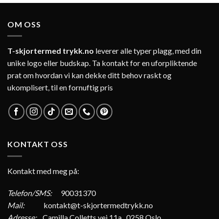
OM OSS
T-skjortermed trykk.no
leverer alle typer plagg, med din
unike logo eller budskap. Ta kontakt for en uforpliktende
prat om hvordan vi kan dekke ditt behov raskt og
ukomplisert, til en fornuftig pris
KONTAKT OSS
Kontakt med meg på:
Telefon/SMS:
90031370
Mail:
kontakt@t-skjortermedtrykk.no
Adresse:
Camilla Colletts vei 11a, 0258 Oslo