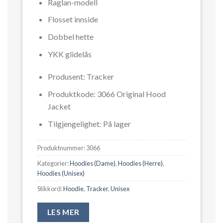
Raglan-modell
Flosset innside
Dobbel hette
YKK glidelås
Pr
Produsent: Tracker
Ka
Produktkode: 3066 Original Hood
Ho
Jacket
St
Tilgjengelighet: På lager
Produktnummer:
3066
Kategorier:
Hoodies (Dame)
,
Hoodies (Herre)
,
Hoodies (Unisex)
Stikkord:
Hoodie
,
Tracker
,
Unisex
LES MER