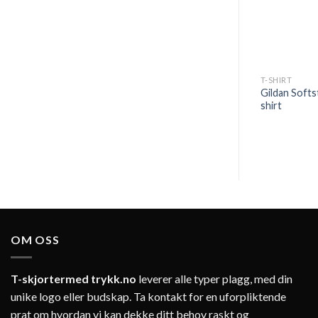
T-SHIRT
Gildan Softs
shirt
OM OSS
T-skjortermed trykk.no
leverer alle typer plagg, med din
unike logo eller budskap. Ta kontakt for en uforpliktende
prat om hvordan vi kan dekke ditt behov raskt og