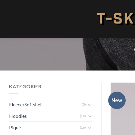
Skip
to
content
KATEGORIER
New
Fleece/Softshell
(5)
Hoodies
(10)
Piqué
(16)