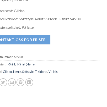
odusent: Gildan
oduktkode: Softstyle Adult V-Neck T-shirt 64V00
lgjengelighet: På lager
NTAKT OSS FOR PRISER
ktnummer:
64V00
rier:
T-Shirt
,
T-Shirt (Herre)
d:
Gildan
,
Herre
,
Softstyle
,
T-skjorte
,
V-Hals