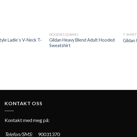
HOODIES (DAME)
T-SHIRT
tyle Ladie`s V-Neck T-
Gildan Heavy Blend Adult Hooded
Gildan 
Sweatshirt
KONTAKT OSS
Kontakt med meg på:
Telefon/SMS:
90031370