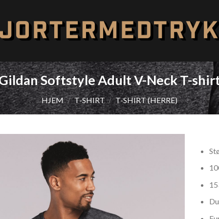
Gildan Softstyle Adult V-Neck T-shir
HJEM
/
T-SHIRT
/
T-SHIRT (HERRE)
St
10
15
Add to
Wishlist
Du
Eu