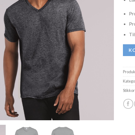
Pr
Pr
Ti
KO
Produ
Katego
Stikkor