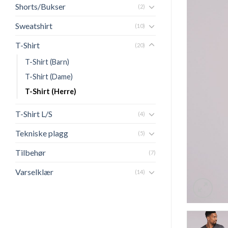
Shorts/Bukser
(2)
Sweatshirt
(10)
T-Shirt
(20)
T-Shirt (Barn)
T-Shirt (Dame)
T-Shirt (Herre)
T-Shirt L/S
(4)
Tekniske plagg
(5)
Tilbehør
(7)
Varselklær
(14)