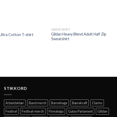
SWEATSHIRT
T
Gildan Heavy Blend Adult Half Zip
Ultra Cotton T-shirt
G
Sweatshirt
V
5
STIKKORD
Arbeidsklær
Band merch
Barnehage
Bærekraft
Clarins
Festival
Festival-merch
Firmalogo
Gatas Parlament
Gildan