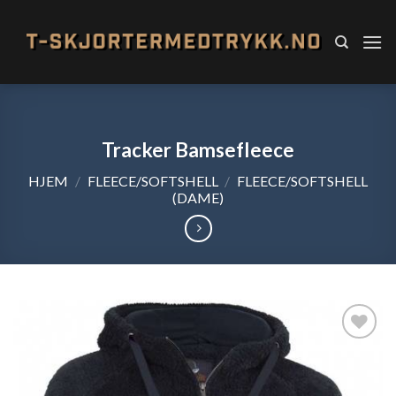
Skip
to
content
Tracker Bamsefleece
HJEM
/
FLEECE/SOFTSHELL
/
FLEECE/SOFTSHELL
(DAME)
Add to