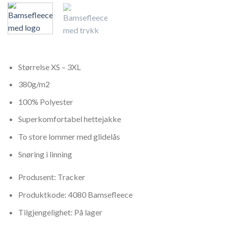
Størrelse XS – 3XL
380g/m2
100% Polyester
Superkomfortabel hettejakke
To store lommer med glidelås
Snøring i linning
Produsent: Tracker
Produktkode: 4080 Bamsefleece
Tilgjengelighet: På lager