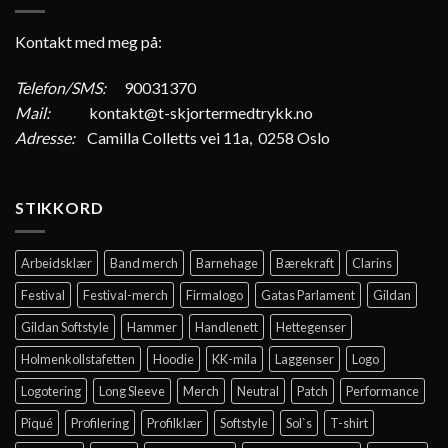
Kontakt med meg på:
Telefon/SMS:
90031370
Mail:
kontakt@t-skjortermedtrykk.no
Adresse:
Camilla Colletts vei 11a, 0258 Oslo
STIKKORD
Arbeidsklær
Band merch
Barnehage
Bærekraft
Clarins
Festival
Festival-merch
Firmalogo
Gatas Parlament
Gildan
Gildan Softstyle
Hammer
Handlenett
Hettegenser
Holmenkollstafetten
Hoodie
KK-mila
Laggenser
Logo
Logotering
Long Sleeve
Merch
Neutral
Patch
Performance
Piqué
Profilering
Profilklær
Softstyle
Sol`s
T-shirt