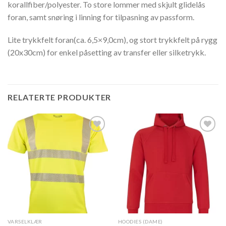
korallfiber/polyester. To store lommer med skjult glidelås
foran, samt snøring i linning for tilpasning av passform.
Lite trykkfelt foran(ca. 6,5×9,0cm), og stort trykkfelt på rygg
(20x30cm) for enkel påsetting av transfer eller silketrykk.
RELATERTE PRODUKTER
Add to
Add to
Wishlist
Wishlist
VARSELKLÆR
HOODIES (DAME)