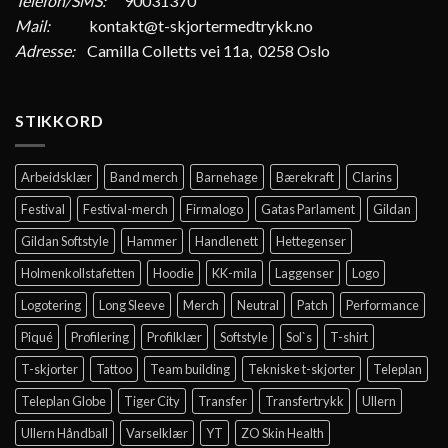
Telefon/SMS:
90031370
Mail:
kontakt@t-skjortermedtrykk.no
Adresse:
Camilla Colletts vei 11a, 0258 Oslo
STIKKORD
Arbeidsklær
Band merch
Barnehage
Bærekraft
Clarins
Festival
Festival-merch
Firmalogo
Gatas Parlament
Gildan
Gildan Softstyle
Hammer
Handlenett
Hettegenser
Holmenkollstafetten
Hoodie
KK-mila
Laggenser
Logo
Logotering
Long Sleeve
Merch
Neutral
Patch
Performance
Piqué
Profilering
Profilklær
Softstyle
Sol`s
T-shirt
T-skjorter
Tattoo
Team building
Tekniske t-skjorter
Teleplan
Teleplan Globe
Tiger City
Transfer
Transfertrykk
Ullern
Ullern Håndball
Varselklær
YT
ZO Skin Health