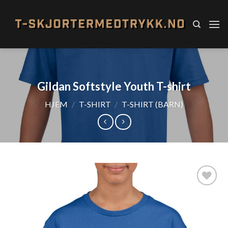
Skip
to
content
Gildan Softstyle Youth T-shirt
HJEM
/
T-SHIRT
/
T-SHIRT (BARN)
Add to
Wishlist