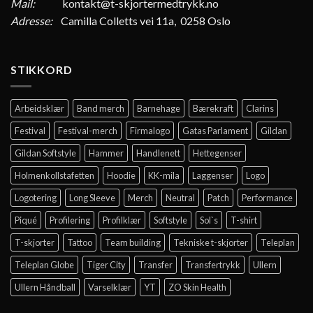
Mail:
kontakt@t-skjortermedtrykk.no
Adresse:
Camilla Colletts vei 11a, 0258 Oslo
STIKKORD
Arbeidsklær
Band merch
Barnehage
Bærekraft
Clarins
Festival
Festival-merch
Firmalogo
Gatas Parlament
Gildan
Gildan Softstyle
Hammer
Handlenett
Hettegenser
Holmenkollstafetten
Hoodie
KK-mila
Laggenser
Logo
Logotering
Long Sleeve
Merch
Neutral
Patch
Performance
Piqué
Profilering
Profilklær
Softstyle
Sol`s
T-shirt
T-skjorter
Tattoo
Team building
Tekniske t-skjorter
Teleplan
Teleplan Globe
Tiger City
Transfer
Transfertrykk
Ullern
Ullern Håndball
Varselklær
YT
ZO Skin Health