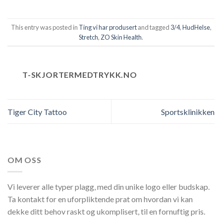
This entry was posted in
Ting vi har produsert
and tagged
3/4
,
HudHelse
,
Stretch
,
ZO Skin Health
.
T-SKJORTERMEDTRYKK.NO
Tiger City Tattoo
Sportsklinikken
OM OSS
Vi leverer alle typer plagg, med din unike logo eller budskap.
Ta kontakt for en uforpliktende prat om hvordan vi kan
dekke ditt behov raskt og ukomplisert, til en fornuftig pris.