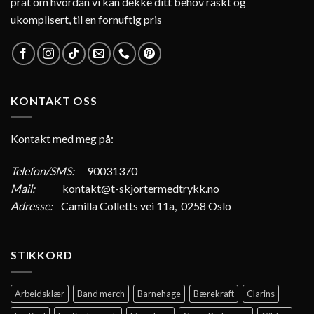
prat om hvordan vi kan dekke ditt behov raskt og
ukomplisert, til en fornuftig pris
KONTAKT OSS
Kontakt med meg på:
Telefon/SMS:
90031370
Mail:
kontakt@t-skjortermedtrykk.no
Adresse:
Camilla Colletts vei 11a, 0258 Oslo
STIKKORD
Arbeidsklær
Band merch
Barnehage
Bærekraft
Clarins