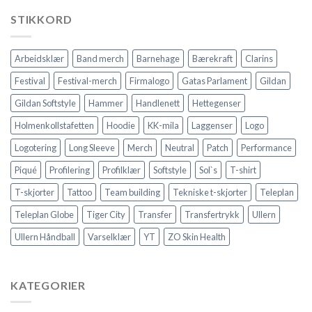
STIKKORD
Arbeidsklær
Band merch
Barnehage
Bærekraft
Clarins
Festival
Festival-merch
Firmalogo
Gatas Parlament
Gildan
Gildan Softstyle
Hammer
Handlenett
Hettegenser
Holmenkollstafetten
Hoodie
KK-mila
Laggenser
Logo
Logotering
Long Sleeve
Merch
Neutral
Patch
Performance
Piqué
Profilering
Profilklær
Softstyle
Sol`s
T-shirt
T-skjorter
Tattoo
Team building
Tekniske t-skjorter
Teleplan
Teleplan Globe
Tiger City
Transfer
Transfertrykk
Ullern
Ullern Håndball
Varselklær
YT
ZO Skin Health
KATEGORIER