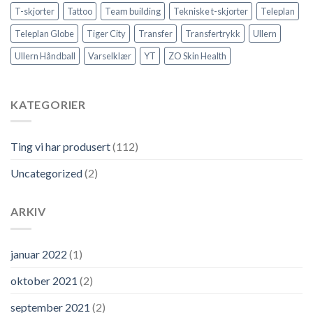
T-skjorter
Tattoo
Team building
Tekniske t-skjorter
Teleplan
Teleplan Globe
Tiger City
Transfer
Transfertrykk
Ullern
Ullern Håndball
Varselklær
YT
ZO Skin Health
KATEGORIER
Ting vi har produsert
(112)
Uncategorized
(2)
ARKIV
januar 2022
(1)
oktober 2021
(2)
september 2021
(2)