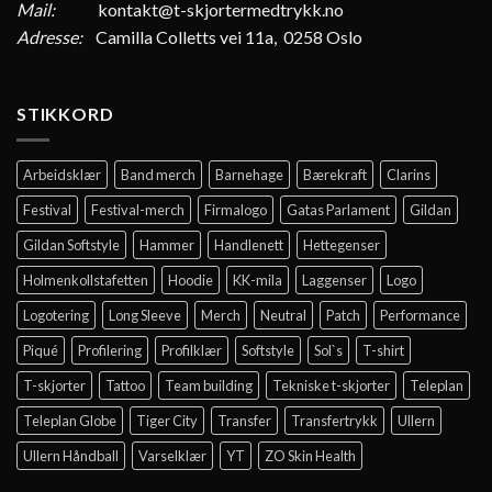
Mail:
kontakt@t-skjortermedtrykk.no
Adresse:
Camilla Colletts vei 11a, 0258 Oslo
STIKKORD
Arbeidsklær
Band merch
Barnehage
Bærekraft
Clarins
Festival
Festival-merch
Firmalogo
Gatas Parlament
Gildan
Gildan Softstyle
Hammer
Handlenett
Hettegenser
Holmenkollstafetten
Hoodie
KK-mila
Laggenser
Logo
Logotering
Long Sleeve
Merch
Neutral
Patch
Performance
Piqué
Profilering
Profilklær
Softstyle
Sol`s
T-shirt
T-skjorter
Tattoo
Team building
Tekniske t-skjorter
Teleplan
Teleplan Globe
Tiger City
Transfer
Transfertrykk
Ullern
Ullern Håndball
Varselklær
YT
ZO Skin Health