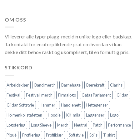
OM OSS
Vi leverer alle typer plagg, med din unike logo eller budskap.
Ta kontakt for en uforpliktende prat om hvordan vi kan
dekke ditt behov raskt og ukomplisert, til en fornuftig pris.
STIKKORD
Arbeidsklær
Band merch
Barnehage
Bærekraft
Clarins
Festival
Festival-merch
Firmalogo
Gatas Parlament
Gildan
Gildan Softstyle
Hammer
Handlenett
Hettegenser
Holmenkollstafetten
Hoodie
KK-mila
Laggenser
Logo
Logotering
Long Sleeve
Merch
Neutral
Patch
Performance
Piqué
Profilering
Profilklær
Softstyle
Sol`s
T-shirt