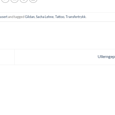
dusert
and tagged
Gildan
,
Sacha Lehne
,
Tattoo
,
Transfertrykk
.
Ullernge