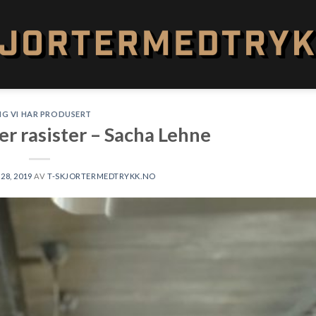
NG VI HAR PRODUSERT
r rasister – Sacha Lehne
28, 2019
AV
T-SKJORTERMEDTRYKK.NO