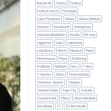
Bærekraft
Clarins
Festival
Festival-merch
Firmalogo
Gatas Parlament
Gildan
Gildan Softstyle
Hammer
Handlenett
Hettegenser
Holmenkollstafetten
Hoodie
KK-mila
Laggenser
Logo
Logotering
Long Sleeve
Merch
Neutral
Patch
Performance
Piqué
Profilering
Profilklær
Softstyle
Sol`s
T-shirt
T-skjorter
Tattoo
Team building
Tekniske t-skjorter
Teleplan
Teleplan Globe
Tiger City
Transfer
Transfertrykk
Ullern
Ullern Håndball
Varselklær
YT
ZO Skin Health