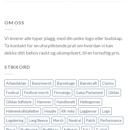
OM OSS
Vi leverer alle typer plagg, med din unike logo eller budskap.
Ta kontakt for en uforpliktende prat om hvordan vi kan
dekke ditt behov raskt og ukomplisert, til en fornuftig pris.
STIKKORD
Arbeidsklær
Band merch
Barnehage
Bærekraft
Clarins
Festival
Festival-merch
Firmalogo
Gatas Parlament
Gildan
Gildan Softstyle
Hammer
Handlenett
Hettegenser
Holmenkollstafetten
Hoodie
KK-mila
Laggenser
Logo
Logotering
Long Sleeve
Merch
Neutral
Patch
Performance
Piqué
Profilering
Profilklær
Softstyle
Sol`s
T-shirt