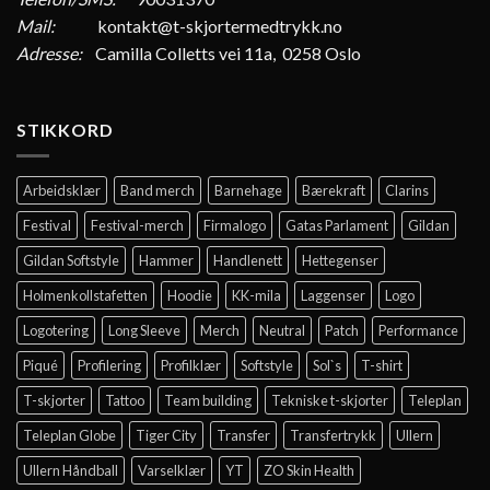
Mail:
kontakt@t-skjortermedtrykk.no
Adresse:
Camilla Colletts vei 11a, 0258 Oslo
STIKKORD
Arbeidsklær
Band merch
Barnehage
Bærekraft
Clarins
Festival
Festival-merch
Firmalogo
Gatas Parlament
Gildan
Gildan Softstyle
Hammer
Handlenett
Hettegenser
Holmenkollstafetten
Hoodie
KK-mila
Laggenser
Logo
Logotering
Long Sleeve
Merch
Neutral
Patch
Performance
Piqué
Profilering
Profilklær
Softstyle
Sol`s
T-shirt
T-skjorter
Tattoo
Team building
Tekniske t-skjorter
Teleplan
Teleplan Globe
Tiger City
Transfer
Transfertrykk
Ullern
Ullern Håndball
Varselklær
YT
ZO Skin Health