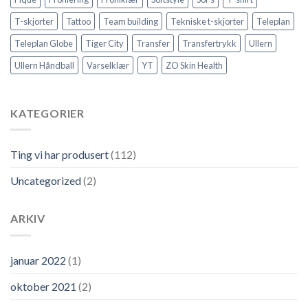
T-skjorter
Tattoo
Team building
Tekniske t-skjorter
Teleplan
Teleplan Globe
Tiger City
Transfer
Transfertrykk
Ullern
Ullern Håndball
Varselklær
YT
ZO Skin Health
KATEGORIER
Ting vi har produsert
(112)
Uncategorized
(2)
ARKIV
januar 2022
(1)
oktober 2021
(2)