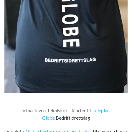
Vi har levert tekniske t-skjorter til
Teleplan
Globe
Bedriftidrettslag
De valgte
Gildan Performance Core T-shirt
til dame og herre,