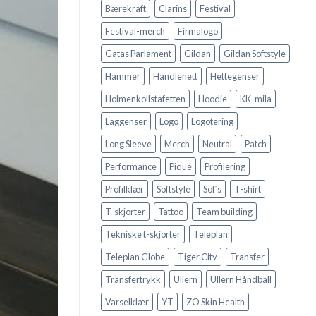
Bærekraft
Clarins
Festival
Festival-merch
Firmalogo
Gatas Parlament
Gildan
Gildan Softstyle
Hammer
Handlenett
Hettegenser
Holmenkollstafetten
Hoodie
KK-mila
Laggenser
Logo
Logotering
Long Sleeve
Merch
Neutral
Patch
Performance
Piqué
Profilering
Profilklær
Softstyle
Sol`s
T-shirt
T-skjorter
Tattoo
Team building
Tekniske t-skjorter
Teleplan
Teleplan Globe
Tiger City
Transfer
Transfertrykk
Ullern
Ullern Håndball
Varselklær
YT
ZO Skin Health