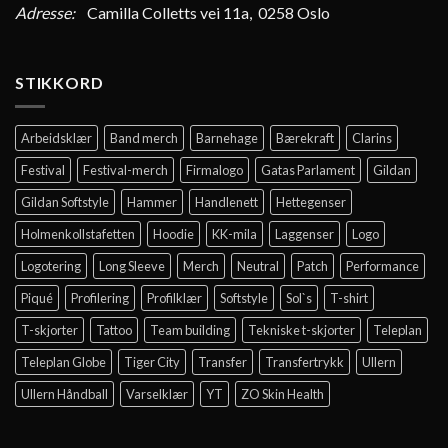
Adresse:
Camilla Colletts vei 11a, 0258 Oslo
STIKKORD
Arbeidsklær
Band merch
Barnehage
Bærekraft
Clarins
Festival
Festival-merch
Firmalogo
Gatas Parlament
Gildan
Gildan Softstyle
Hammer
Handlenett
Hettegenser
Holmenkollstafetten
Hoodie
KK-mila
Laggenser
Logo
Logotering
Long Sleeve
Merch
Neutral
Patch
Performance
Piqué
Profilering
Profilklær
Softstyle
Sol`s
T-shirt
T-skjorter
Tattoo
Team building
Tekniske t-skjorter
Teleplan
Teleplan Globe
Tiger City
Transfer
Transfertrykk
Ullern
Ullern Håndball
Varselklær
YT
ZO Skin Health