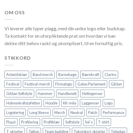
OM OSS
Vi leverer alle typer plagg, med din unike logo eller budskap.
Ta kontakt for en uforpliktende prat om hvordan vi kan
dekke ditt behov raskt og ukomplisert, til en fornuftig pris.
STIKKORD
Arbeidsklær
Band merch
Barnehage
Bærekraft
Clarins
Festival
Festival-merch
Firmalogo
Gatas Parlament
Gildan
Gildan Softstyle
Hammer
Handlenett
Hettegenser
Holmenkollstafetten
Hoodie
KK-mila
Laggenser
Logo
Logotering
Long Sleeve
Merch
Neutral
Patch
Performance
Piqué
Profilering
Profilklær
Softstyle
Sol`s
T-shirt
T-skjorter
Tattoo
Team building
Tekniske t-skjorter
Teleplan