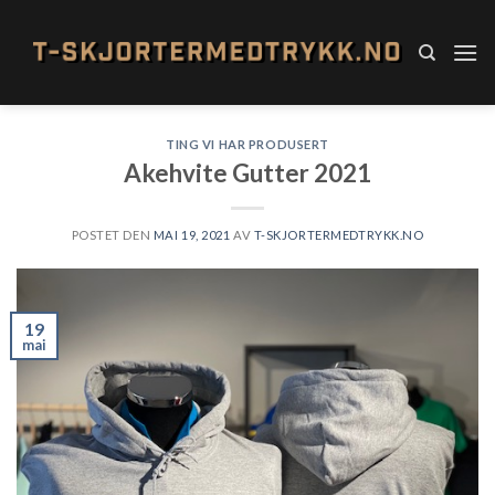
Skip
to
content
TING VI HAR PRODUSERT
Akehvite Gutter 2021
POSTET DEN
MAI 19, 2021
AV
T-SKJORTERMEDTRYKK.NO
19
mai