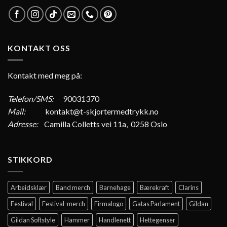
KONTAKT OSS
Kontakt med meg på:
Telefon/SMS:
90031370
Mail:
kontakt@t-skjortermedtrykk.no
Adresse:
Camilla Colletts vei 11a, 0258 Oslo
STIKKORD
Arbeidsklær
Band merch
Barnehage
Bærekraft
Clarins
Festival
Festival-merch
Firmalogo
Gatas Parlament
Gildan
Gildan Softstyle
Hammer
Handlenett
Hettegenser