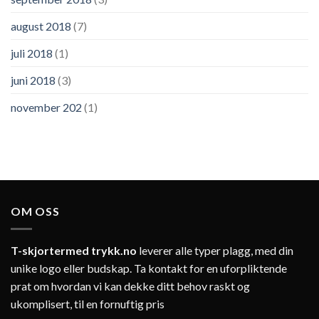
august 2018
(7)
juli 2018
(1)
juni 2018
(3)
november 202
(1)
OM OSS
T-skjortermed trykk.no
leverer alle typer plagg, med din
unike logo eller budskap. Ta kontakt for en uforpliktende
prat om hvordan vi kan dekke ditt behov raskt og
ukomplisert, til en fornuftig pris