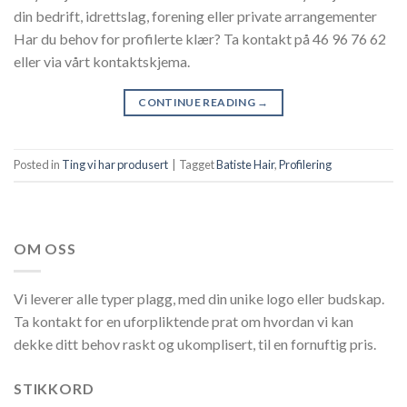
din bedrift, idrettslag, forening eller private arrangementer
Har du behov for profilerte klær? Ta kontakt på 46 96 76 62
eller via vårt kontaktskjema.
CONTINUE READING
→
Posted in
Ting vi har produsert
|
Tagget
Batiste Hair
,
Profilering
OM OSS
Vi leverer alle typer plagg, med din unike logo eller budskap.
Ta kontakt for en uforpliktende prat om hvordan vi kan
dekke ditt behov raskt og ukomplisert, til en fornuftig pris.
STIKKORD