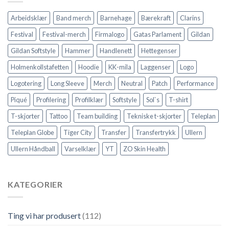
Arbeidsklær
Band merch
Barnehage
Bærekraft
Clarins
Festival
Festival-merch
Firmalogo
Gatas Parlament
Gildan
Gildan Softstyle
Hammer
Handlenett
Hettegenser
Holmenkollstafetten
Hoodie
KK-mila
Laggenser
Logo
Logotering
Long Sleeve
Merch
Neutral
Patch
Performance
Piqué
Profilering
Profilklær
Softstyle
Sol`s
T-shirt
T-skjorter
Tattoo
Team building
Tekniske t-skjorter
Teleplan
Teleplan Globe
Tiger City
Transfer
Transfertrykk
Ullern
Ullern Håndball
Varselklær
YT
ZO Skin Health
KATEGORIER
Ting vi har produsert
(112)