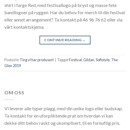
shirt i farge Red, med festivallogo på bryst og masse fete
bandlogoer på ryggen. Har du behov for merch til din festival
eller annet arrangement? Ta kontakt på 46 96 76 62 eller via
vårt kontaktskjema.
CONTINUE READING
→
Posted in
Ting vi har produsert
|
Tagget
Festival
,
Gildan
,
Softstyle
,
The
Glen 2019
OM OSS
Vi leverer alle typer plagg, med din unike logo eller budskap.
Ta kontakt for en uforpliktende prat om hvordan vi kan
dekke ditt behov raskt og ukomplisert, til en fornuftig pris.