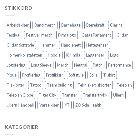
STIKKORD
Arbeidsklær
Band merch
Barnehage
Bærekraft
Clarins
Festival
Festival-merch
Firmalogo
Gatas Parlament
Gildan
Gildan Softstyle
Hammer
Handlenett
Hettegenser
Holmenkollstafetten
Hoodie
KK-mila
Laggenser
Logo
Logotering
Long Sleeve
Merch
Neutral
Patch
Performance
Piqué
Profilering
Profilklær
Softstyle
Sol`s
T-shirt
T-skjorter
Tattoo
Team building
Tekniske t-skjorter
Teleplan
Teleplan Globe
Tiger City
Transfer
Transfertrykk
Ullern
Ullern Håndball
Varselklær
YT
ZO Skin Health
KATEGORIER