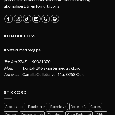
ukomplisert, til en fornuftig pris
KONTAKT OSS
Kontakt med meg på:
Telefon/SMS:
90031370
Mail:
kontakt@t-skjortermedtrykk.no
Adresse:
Camilla Colletts vei 11a, 0258 Oslo
STIKKORD
Arbeidsklær
Band merch
Barnehage
Bærekraft
Clarins
Festival
Festival-merch
Firmalogo
Gatas Parlament
Gildan