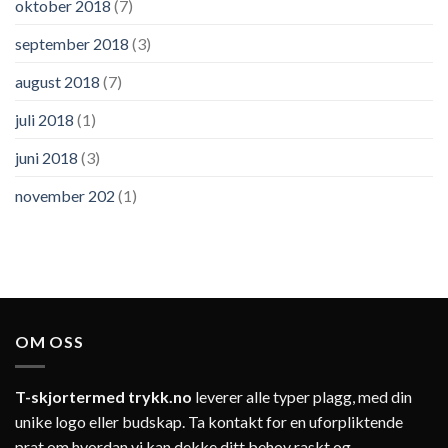
oktober 2018
(7)
september 2018
(3)
august 2018
(7)
juli 2018
(1)
juni 2018
(3)
november 202
(1)
OM OSS
T-skjortermed trykk.no
leverer alle typer plagg, med din
unike logo eller budskap. Ta kontakt for en uforpliktende
prat om hvordan vi kan dekke ditt behov raskt og