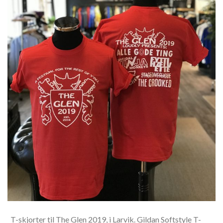
T-skjorter til The Glen 2019, i Larvik. Gildan Softstyle T-