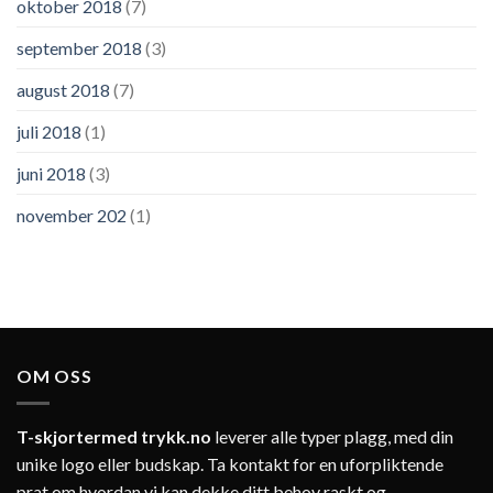
oktober 2018
(7)
september 2018
(3)
august 2018
(7)
juli 2018
(1)
juni 2018
(3)
november 202
(1)
OM OSS
T-skjortermed trykk.no
leverer alle typer plagg, med din
unike logo eller budskap. Ta kontakt for en uforpliktende
prat om hvordan vi kan dekke ditt behov raskt og