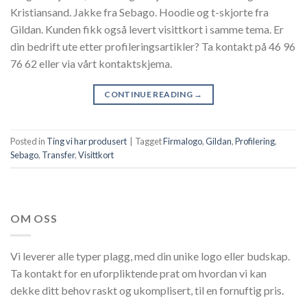
Kristiansand. Jakke fra Sebago. Hoodie og t-skjorte fra
Gildan. Kunden fikk også levert visittkort i samme tema. Er
din bedrift ute etter profileringsartikler? Ta kontakt på 46 96
76 62 eller via vårt kontaktskjema.
CONTINUE READING
→
Posted in
Ting vi har produsert
|
Tagget
Firmalogo
,
Gildan
,
Profilering
,
Sebago
,
Transfer
,
Visittkort
OM OSS
Vi leverer alle typer plagg, med din unike logo eller budskap.
Ta kontakt for en uforpliktende prat om hvordan vi kan
dekke ditt behov raskt og ukomplisert, til en fornuftig pris.