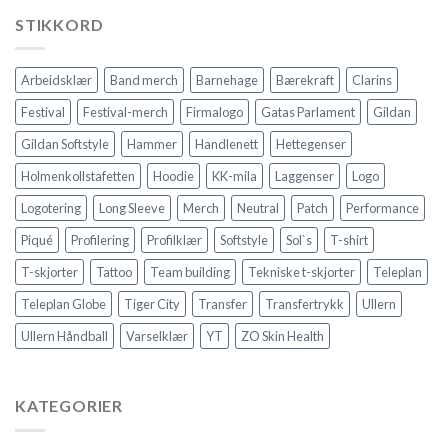
STIKKORD
Arbeidsklær
Band merch
Barnehage
Bærekraft
Clarins
Festival
Festival-merch
Firmalogo
Gatas Parlament
Gildan
Gildan Softstyle
Hammer
Handlenett
Hettegenser
Holmenkollstafetten
Hoodie
KK-mila
Laggenser
Logo
Logotering
Long Sleeve
Merch
Neutral
Patch
Performance
Piqué
Profilering
Profilklær
Softstyle
Sol`s
T-shirt
T-skjorter
Tattoo
Team building
Tekniske t-skjorter
Teleplan
Teleplan Globe
Tiger City
Transfer
Transfertrykk
Ullern
Ullern Håndball
Varselklær
YT
ZO Skin Health
KATEGORIER