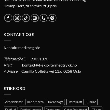
ukomplisert, til en fornuftig pris
KONTAKT OSS
Kontakt med meg på:
Telefon/SMS:
90031370
Mail:
kontakt@t-skjortermedtrykk.no
Adresse:
Camilla Colletts vei 11a, 0258 Oslo
STIKKORD
Arbeidsklær
Band merch
Barnehage
Bærekraft
Clarins
Festival
Festival-merch
Firmalogo
Gatas Parlament
Gildan